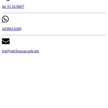
44 33 24 8607
4438614569
icti@michoacan.gob.mx