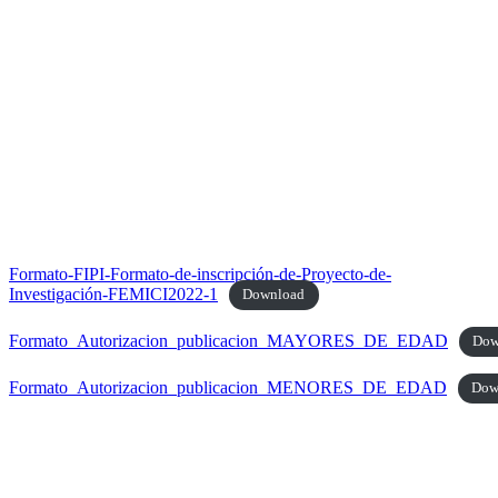
Formato-FIPI-Formato-de-inscripción-de-Proyecto-de-
Investigación-FEMICI2022-1
Download
Formato_Autorizacion_publicacion_MAYORES_DE_EDAD
Dow
Formato_Autorizacion_publicacion_MENORES_DE_EDAD
Dow